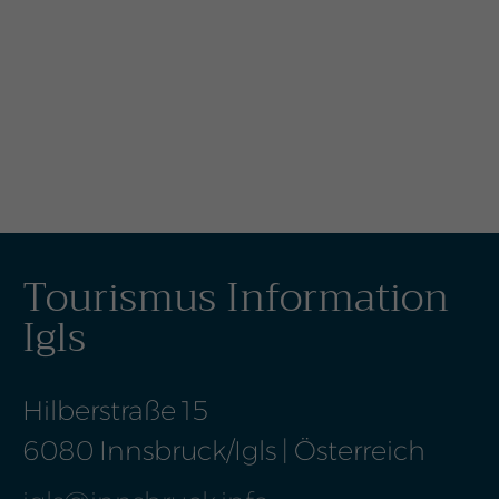
SIE MÜSSEN COOKIES DER
FOLGENDEN KATEGORIE
ZULASSEN, UM DIESEN INHALT
ZU SEHEN: FUNKTIONALITÄT
CO
OKIE EINSTELLUNGEN ÄNDERN
Tourismus Information
Igls
Hilberstraße 15
6080 Innsbruck/Igls | Österreich