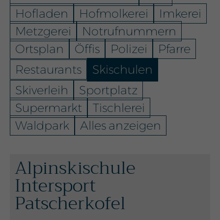
Hofladen
Hofmolkerei
Imkerei
Metzgerei
Notrufnummern
Ortsplan
Öffis
Polizei
Pfarre
Restaurants
Skischulen
Skiverleih
Sportplatz
Supermarkt
Tischlerei
Waldpark
Alles anzeigen
Alpinskischule
Intersport
Patscherkofel