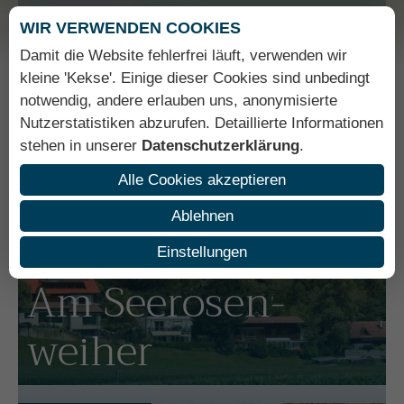
WIR VERWENDEN COOKIES
Gesundheitsresort
Lanserhof
Damit die Website fehlerfrei läuft, verwenden wir
kleine 'Kekse'. Einige dieser Cookies sind unbedingt
notwendig, andere erlauben uns, anonymisierte
Nutzerstatistiken abzurufen. Detaillierte Informationen
Hotel ★★
★
★
stehen in unserer
Datenschutzerklärung
.
Wilder Mann
Alle Cookies akzeptieren
Ablehnen
Einstellungen
Ferienwohnung
Am Seerosen­
weiher