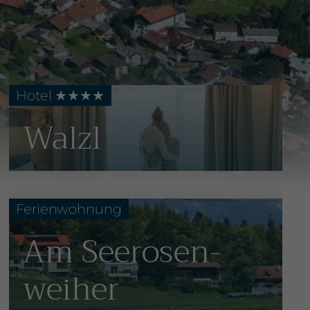
Hotel ★★
★
★
Walzl
Ferienwohnung
Am Seerosen­
weiher