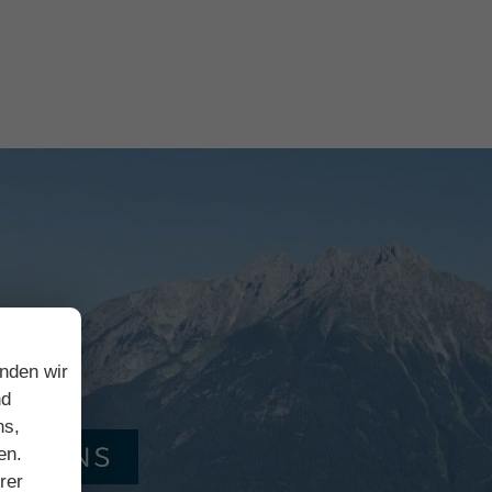
enden wir
nd
ns,
en.
rer