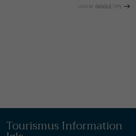
GIGGLE
.TIPS
UNSERE
SIE MÜSSEN COOKIES DER
FOLGENDEN KATEGORIE
ZULASSEN, UM DIESEN INHALT
ZU SEHEN: FUNKTIONALITÄT
CO
OKIE EINSTELLUNGEN ÄNDERN
Tourismus Information